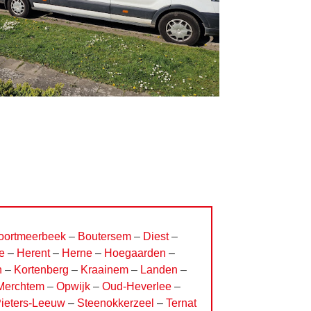
oortmeerbeek
–
Boutersem
–
Diest
–
e
–
Herent
–
Herne
–
Hoegaarden
–
n
–
Kortenberg
–
Kraainem
–
Landen
–
Merchtem
–
Opwijk
–
Oud-Heverlee
–
Pieters-Leeuw
–
Steenokkerzeel
–
Ternat