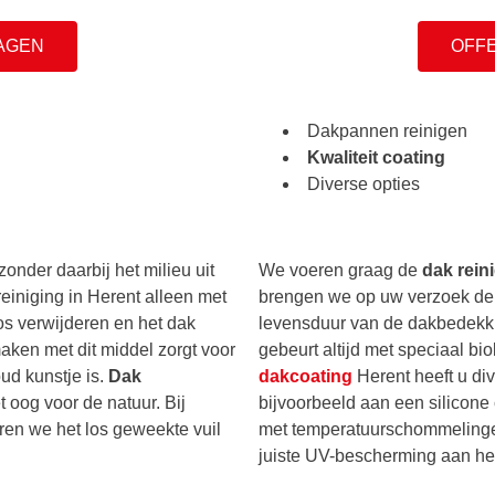
AGEN
OFF
Dakpannen reinigen
Kwaliteit coating
Diverse opties
zonder daarbij het milieu uit
We voeren graag de
dak rein
reiniging in Herent alleen met
brengen we op uw verzoek d
os verwijderen en het dak
levensduur van de dakbedekki
aken met dit middel zorgt voor
gebeurt altijd met speciaal bi
ud kunstje is.
Dak
dakcoating
Herent heeft u d
t oog voor de natuur. Bij
bijvoorbeeld aan een silicone c
en we het los geweekte vuil
met temperatuurschommelingen
juiste UV-bescherming aan het 