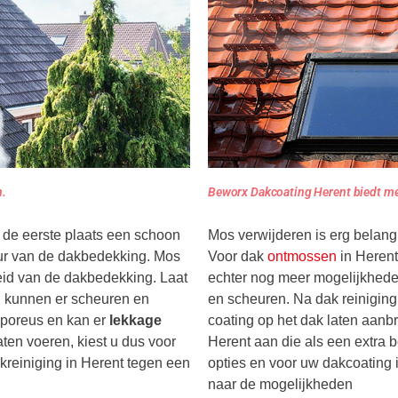
n.
Beworx Dakcoating Herent biedt m
 de eerste plaats een schoon
Mos verwijderen is erg belang
ur van de dakbedekking. Mos
Voor dak
ontmossen
in Herent
eid van de dakbedekking. Laat
echter nog meer mogelijkhed
n kunnen er scheuren en
en scheuren. Na dak reiniging
 poreus en kan er
lekkage
coating op het dak laten aanb
laten voeren, kiest u dus voor
Herent aan die als een extra 
kreiniging in Herent tegen een
opties en voor uw dakcoating i
naar de mogelijkheden