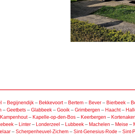
l
–
Begijnendijk
–
Bekkevoort
–
Bertem
–
Bever
–
Bierbeek
–
B
n
–
Geetbets
–
Glabbeek
–
Gooik
–
Grimbergen
–
Haacht
–
Hall
Kampenhout
–
Kapelle-op-den-Bos
–
Keerbergen
–
Kortenake
kebeek
–
Linter
–
Londerzeel
–
Lubbeek
–
Machelen
–
Meise
–
elaar
–
Scherpenheuvel-Zichem
–
Sint-Genesius-Rode
–
Sint-