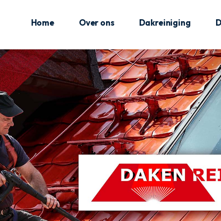
Home
Over ons
Dakreiniging
D
Brussel
Antwerpen
Limburg
Oost-Vlaanderen
Vlaams-Brabant
West-Vlaanderen