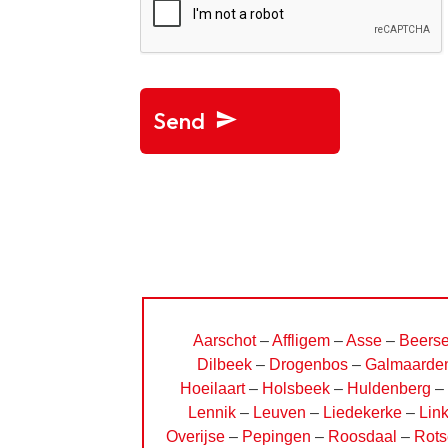
Send
This
field
should
be
left
blank
Aarschot
–
Affligem
–
Asse
–
Beerse
Dilbeek
–
Drogenbos
–
Galmaarde
Hoeilaart
–
Holsbeek
–
Huldenberg
–
Lennik
–
Leuven
–
Liedekerke
–
Lin
Overijse
–
Pepingen
–
Roosdaal
–
Rots