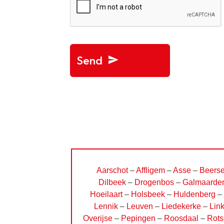
Send
This
field
should
be
left
blank
Aarschot
–
Affligem
–
Asse
–
Beerse
Dilbeek
–
Drogenbos
–
Galmaarde
Hoeilaart
–
Holsbeek
–
Huldenberg
–
Lennik
–
Leuven
–
Liedekerke
–
Lin
Overijse
–
Pepingen
–
Roosdaal
–
Rots