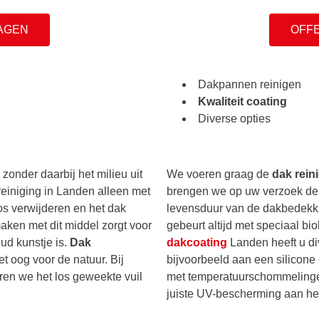
AGEN
OFF
Dakpannen reinigen
Kwaliteit coating
Diverse opties
 zonder daarbij het milieu uit
We voeren graag de
dak rein
reiniging in Landen alleen met
brengen we op uw verzoek d
os verwijderen en het dak
levensduur van de dakbedekki
aken met dit middel zorgt voor
gebeurt altijd met speciaal bi
ud kunstje is.
Dak
dakcoating
Landen heeft u d
t oog voor de natuur. Bij
bijvoorbeeld aan een silicone c
en we het los geweekte vuil
met temperatuurschommelingen
juiste UV-bescherming aan het 