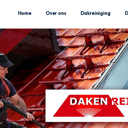
Home
Over ons
Dakreiniging
D
Brussel
Antwerpen
Limburg
Oost-Vlaanderen
Vlaams-Brabant
West-Vlaanderen