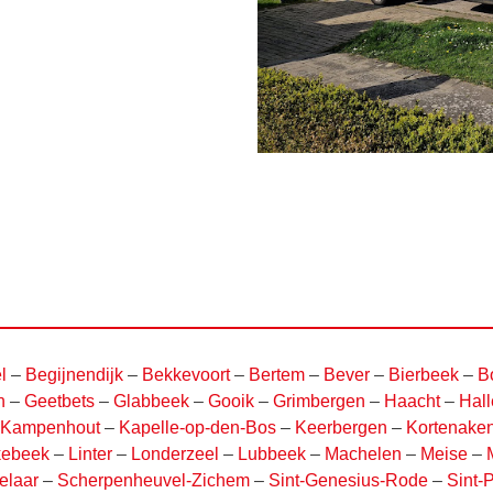
l
–
Begijnendijk
–
Bekkevoort
–
Bertem
–
Bever
–
Bierbeek
–
B
n
–
Geetbets
–
Glabbeek
–
Gooik
–
Grimbergen
–
Haacht
–
Hall
Kampenhout
–
Kapelle-op-den-Bos
–
Keerbergen
–
Kortenake
kebeek
–
Linter
–
Londerzeel
–
Lubbeek
–
Machelen
–
Meise
–
elaar
–
Scherpenheuvel-Zichem
–
Sint-Genesius-Rode
–
Sint-