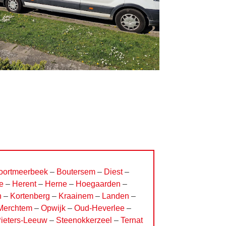
oortmeerbeek
–
Boutersem
–
Diest
–
e
–
Herent
–
Herne
–
Hoegaarden
–
n
–
Kortenberg
–
Kraainem
–
Landen
–
Merchtem
–
Opwijk
–
Oud-Heverlee
–
Pieters-Leeuw
–
Steenokkerzeel
–
Ternat