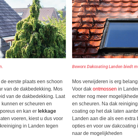
n.
Beworx Dakcoating Landen biedt m
 de eerste plaats een schoon
Mos verwijderen is erg belang
ur van de dakbedekking. Mos
Voor dak
ontmossen
in Landen
eid van de dakbedekking. Laat
echter nog meer mogelijkhed
n kunnen er scheuren en
en scheuren. Na dak reiniging
 poreus en kan er
lekkage
coating op het dak laten aanb
laten voeren, kiest u dus voor
Landen aan die als een extra
akreiniging in Landen tegen
opties en voor uw dakcoating i
naar de mogelijkheden